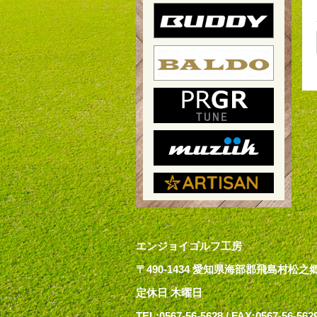
エンジョイゴルフ工房
〒490-1434 愛知県海部郡飛島村松之郷1
定休日 木曜日
TEL:0567-56-5628
/ FAX:0567-56-562