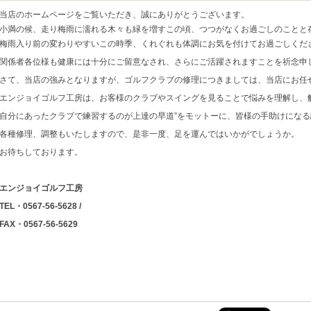
当店のホームページをご覧いただき、誠にありがとうございます。
小満の候、走り梅雨に濡れる木々も緑を増すこの頃、つつがなくお過ごしのことと
梅雨入り前の変わりやすいこの時季、くれぐれも体調にお気を付けてお過ごしくだ
関係者各位様も健康には十分にご留意なされ、さらにご活躍されますことを祈念申
さて、当店の強みとなりますが、ゴルフクラブの修理につきましては、当店にお任
エンジョイゴルフ工房は、お客様のクラブやスイングを見ることで悩みを理解し、
自分にあったクラブで練習するのが上達の早道”をモットーに、皆様の手助けにな
各種修理、調整もいたしますので、是非一度、足を運んではいかがでしょうか。
お待ちしております。
エンジョイゴルフ工房
TEL・0567-56-5628 /
FAX・0567-56-5629